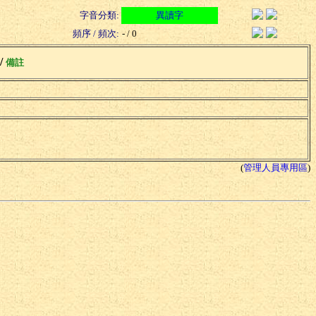
字音分類:
異讀字
頻序 / 頻次:
- / 0
 /
備註
(
管理人員專用區
)