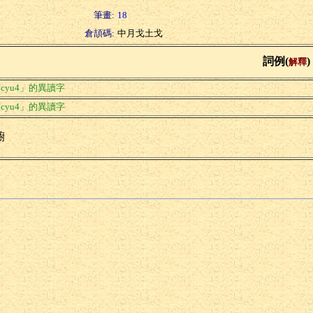
筆畫:
18
倉頡碼:
中月戈土戈
詞例(
)
解釋
cyu4」的異讀字
cyu4」的異讀字
幮