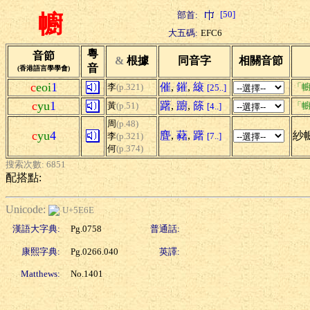
[50]
部首:
幮
大五碼:
EFC6
粵
音節
&
根據
同音字
相關音節
音
(香港語言學學會)
c
eoi
1
催
,
鏙
,
縗
李
(p.321)
「幮
[25..]
c
yu
1
躇
,
躕
,
篨
黃
(p.51)
「幮
[4..]
周
(p.48)
c
yu
4
麆
,
藸
,
躇
紗
李
(p.321)
[7..]
何
(p.374)
搜索次數: 6851
配搭點:
Unicode:
U+5E6E
漢語大字典:
Pg.0758
普通話:
康熙字典:
Pg.0266.040
英譯:
Matthews:
No.1401