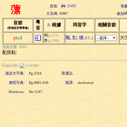
[140]
部首:
筆畫
薸
大五碼:
F0B7
倉頡碼
粵
音節
&
根據
同音字
相關音節
音
(香港語言學學會)
周
(p.151)
p
iu
1
飄
,
彯
,
犥
大
[11..]
李
(p.296)
搜索次數: 6993
配搭點:
Unicode:
U+85B8
漢語大字典:
Pg.3316
普通話:
康熙字典:
Pg.0991.030
英譯:
duckweed
Matthews:
No.5197