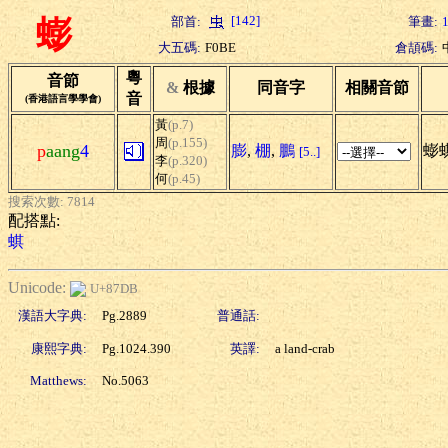
[142]
部首:
筆畫:
蟛
大五碼:
F0BE
倉頡碼:
粵
音節
&
根據
同音字
相關音節
音
(香港語言學學會)
黃
(p.7)
周
(p.155)
p
aang
4
膨
,
棚
,
鵬
蟛蜞
[5..]
李
(p.320)
何
(p.45)
搜索次數: 7814
配搭點:
蜞
Unicode:
U+87DB
漢語大字典:
Pg.2889
普通話:
康熙字典:
Pg.1024.390
英譯:
a land-crab
Matthews:
No.5063