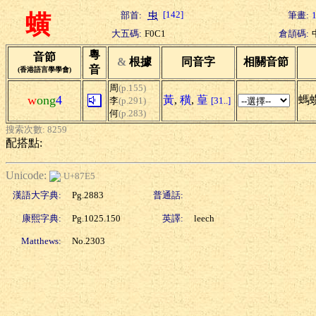
[142]
部首:
筆畫:
蟥
大五碼:
F0C1
倉頡碼:
粵
音節
&
根據
同音字
相關音節
音
(香港語言學學會)
周
(p.155)
w
ong
4
黃
,
穔
,
葟
螞蟥
李
(p.291)
[31..]
何
(p.283)
搜索次數: 8259
配搭點:
Unicode:
U+87E5
漢語大字典:
Pg.2883
普通話:
康熙字典:
Pg.1025.150
英譯:
leech
Matthews:
No.2303