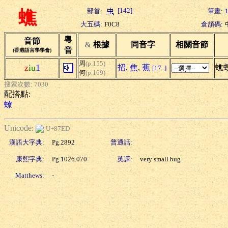
[142]
部首:
筆畫:
蟭
大五碼:
F0C8
倉頡碼:
粵
音節
&
根據
同音字
相關音節
音
(香港語言學學會)
周
(p.155)
z
iu
1
招
,
焦
,
蕉
蟭
[17..]
何
(p.169)
搜索次數: 7030
配搭點:
蟟
Unicode:
U+87ED
漢語大字典:
Pg.2892
普通話:
康熙字典:
Pg.1026.070
英譯:
very small bug
Matthews:
-