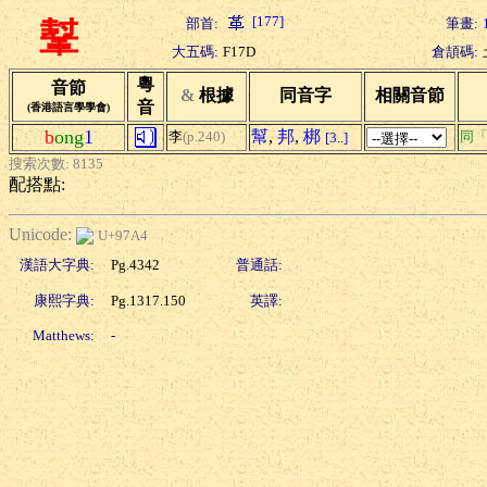
[177]
部首:
筆畫:
鞤
大五碼:
F17D
倉頡碼:
粵
音節
&
根據
同音字
相關音節
音
(香港語言學學會)
b
ong
1
幫
,
邦
,
梆
李
(p.240)
同
[3..]
搜索次數: 8135
配搭點:
Unicode:
U+97A4
漢語大字典:
Pg.4342
普通話:
康熙字典:
Pg.1317.150
英譯:
Matthews:
-