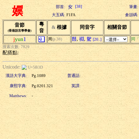
[38]
部首:
筆畫:
嬽
大五碼:
F1FA
倉頡碼:
粵
音節
&
根據
同音字
相關音節
音
(香港語言學學會)
j
yun
1
鼘
,
裫
,
駌
周
(p.38)
同
[20..]
搜索次數: 7929
配搭點:
Unicode:
U+5B3D
漢語大字典:
Pg.1089
普通話:
康熙字典:
Pg.0201.321
英譯:
Matthews:
-