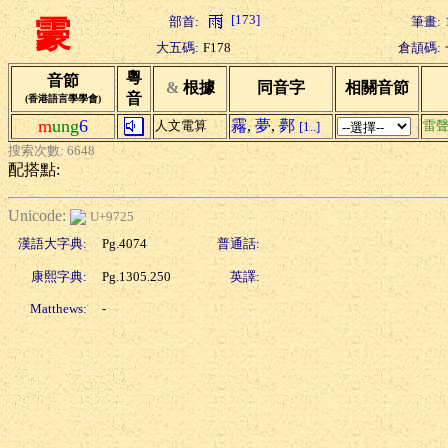
[173]
部首:
筆畫:
霥
大五碼:
F178
倉頡碼:
粵
音節
&
根據
同音字
相關音節
音
(香港語言學學會)
m
ung
6
霿
,
夢
,
鄸
人文電算
雷
[1..]
搜索次數: 6648
配搭點:
Unicode:
U+9725
漢語大字典:
Pg.4074
普通話:
康熙字典:
Pg.1305.250
英譯:
Matthews:
-