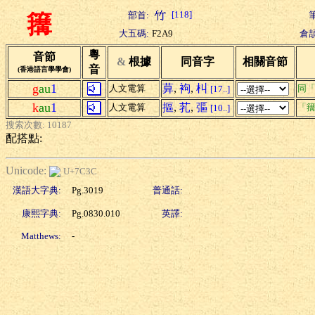
[118]
部首:
簼
大五碼:
F2A9
倉頡
粵
音節
&
根據
同音字
相關音節
音
(香港語言學學會)
g
au
1
萛
,
袧
,
朻
人文電算
同
[17..]
k
au
1
摳
,
芤
,
彄
人文電算
「簼
[10..]
搜索次數: 10187
配搭點:
Unicode:
U+7C3C
漢語大字典:
Pg.3019
普通話:
康熙字典:
Pg.0830.010
英譯:
Matthews:
-