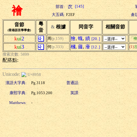
[145]
部首:
襘
大五碼:
F2EF
倉
粵
音節
&
根據
同音字
相關音節
音
(香港語言學學會)
k
ui
2
獪
,
螝
,
繢
周
(p.159)
「襘
[20..]
k
ui
3
槶
,
蔮
,
廥
何
(p.333)
(1)
[12..]
搜索次數: 5899
配搭點:
Unicode:
U+8958
漢語大字典:
Pg.3118
普通話:
康熙字典:
Pg.1053.200
英譯:
Matthews:
-