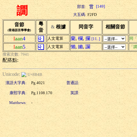
[149]
部首:
譋
大五碼:
F2FD
粵
音節
&
根據
同音字
相關音節
音
(香港語言學學會)
l
aan
4
蘭
,
欄
,
攔
人文電算
同
[11..]
l
aan
5
懶
,
嬾
,
讕
人文電算
「譋
搜索次數: 7941
配搭點:
Unicode:
U+8B4B
漢語大字典:
Pg.4021
普通話:
康熙字典:
Pg.1108.170
英譯:
Matthews:
-