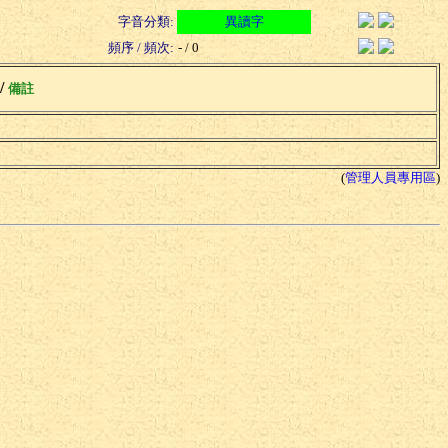
字音分類:
異讀字
頻序 / 頻次:
- / 0
 /
備註
(
管理人員專用區
)