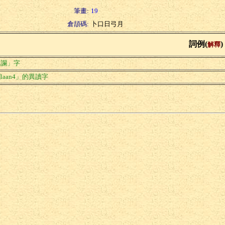
筆畫:
19
倉頡碼:
卜口日弓月
詞例(
)
解釋
「讕」字
laan4」的異讀字