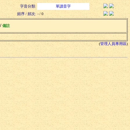
字音分類:
單讀音字
頻序 / 頻次:
- / 0
 /
備註
(
管理人員專用區
)