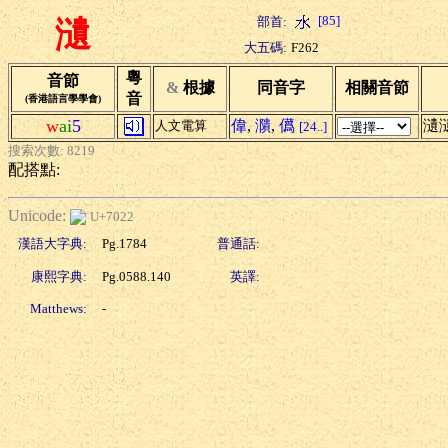
[85]
部首:
瀢
大五碼:
F262
粵
音節
&
根據
同音字
相關音節
音
(香港語言學學會)
w
ai
5
偉
,
濻
,
儰
瀢
人文電算
[24..]
搜索次數: 8219
配搭點:
Unicode:
U+7022
漢語大字典:
Pg.1784
普通話:
康熙字典:
Pg.0588.140
英譯:
Matthews:
-