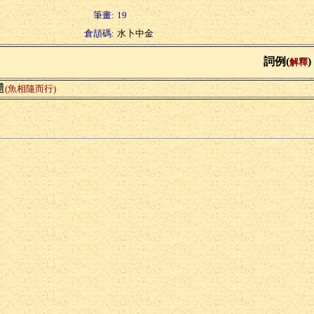
筆畫:
19
倉頡碼:
水卜中金
詞例(
)
解釋
瀢
(魚相隨而行)