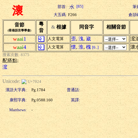
[85]
部首:
筆
瀤
大五碼:
F266
倉頡
粵
音節
&
根據
同音字
相關音節
音
(香港語言學學會)
w
aai
1
歪
,
溾
,
崴
溛
人文電算
w
aai
4
懷
,
淮
,
槐
瀤
人文電算
[6..]
搜索次數: 8375
配搭點:
溛
Unicode:
U+7024
漢語大字典:
Pg.1784
普通話:
康熙字典:
Pg.0588.160
英譯:
Matthews:
-