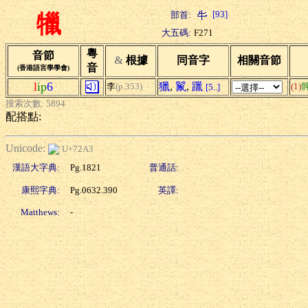
[93]
部首:
犣
大五碼:
F271
粵
音節
&
根據
同音字
相關音節
音
(香港語言學學會)
l
ip
6
獵
,
鬣
,
躐
李
(p.353)
(1)
[5..]
搜索次數: 5894
配搭點:
Unicode:
U+72A3
漢語大字典:
Pg.1821
普通話:
康熙字典:
Pg.0632.390
英譯:
Matthews:
-