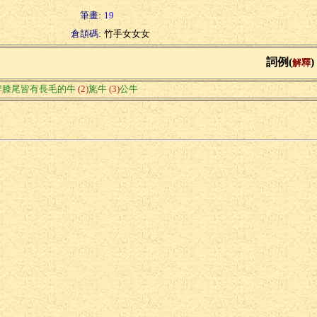
筆畫:
19
倉頡碼:
竹手女女女
詞例(
)
解釋
髀膝尾皆有長毛的牛
(2)
旄牛
(3)
公牛