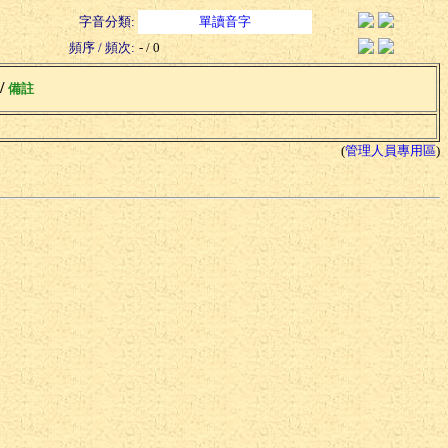
字音分類:
單讀音字
頻序 / 頻次:
- / 0
 /
備註
(
管理人員專用區
)