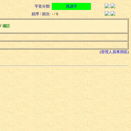
字音分類:
異讀字
頻序 / 頻次:
- / 0
 /
備註
(
管理人員專用區
)