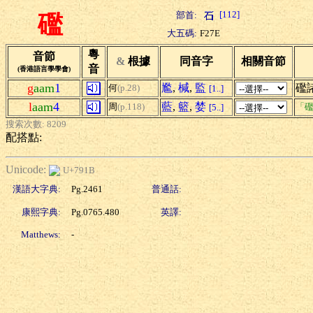
[112]
部首:
礛
大五碼:
F27E
粵
音節
&
根據
同音字
相關音節
音
(香港語言學學會)
g
aam
1
尷
,
椷
,
監
礛
何
(p.28)
[1..]
l
aam
4
藍
,
籃
,
婪
周
(p.118)
「礛
[5..]
搜索次數: 8209
配搭點:
Unicode:
U+791B
漢語大字典:
Pg.2461
普通話:
康熙字典:
Pg.0765.480
英譯:
Matthews:
-