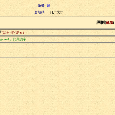
筆畫:
19
倉頡碼:
一口尸戈廿
詞例(
)
解釋
諸
(治玉用的磨石)
gaam1」的異讀字