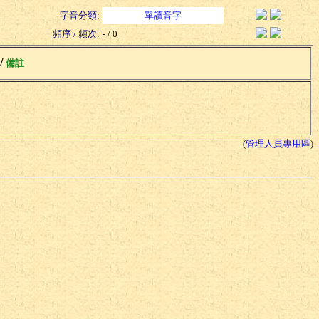
字音分類:
單讀音字
頻序 / 頻次:
- / 0
 /
備註
(
管理人員專用區
)