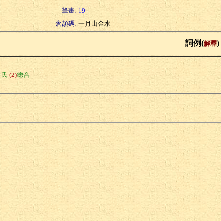
筆畫:
19
倉頡碼:
一月山金水
詞例(
)
解釋
姓氏
(2)
總合