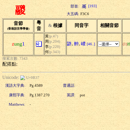
[193]
部首:
鬷
大五碼:
F3C6
粵
音節
&
根據
同音字
相關音節
音
(香港語言學學會)
黃
(p.47)
周
(p.204)
z
ung
1
鼨
,
舯
,
嵕
[46..]
(1)
李
(p.220)
何
(p.343)
搜索次數: 7343
配搭點:
Unicode:
U+9B37
漢語大字典:
Pg.4589
普通話:
康熙字典:
Pg.1387.270
英譯:
pot
Matthews:
-