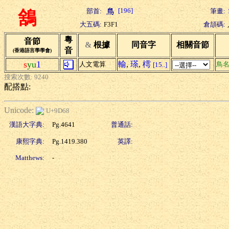
[196]
部首:
筆畫:
鵨
大五碼:
F3F1
倉頡碼:
粵
音節
&
根據
同音字
相關音節
音
(香港語言學學會)
s
yu
1
輸
,
瑹
,
樗
人文電算
鳥
[15..]
搜索次數: 9240
配搭點:
Unicode:
U+9D68
漢語大字典:
Pg.4641
普通話:
康熙字典:
Pg.1419.380
英譯:
Matthews:
-