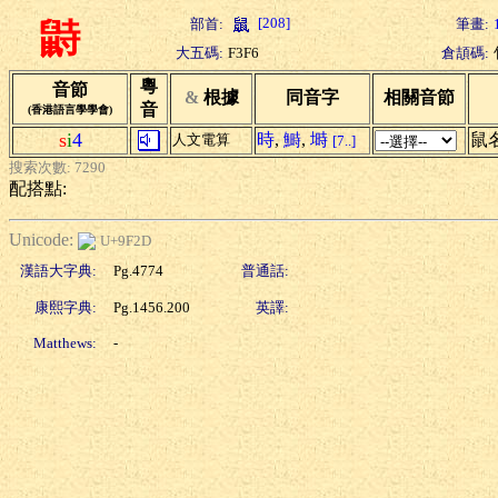
[208]
部首:
筆畫:
鼭
大五碼:
F3F6
倉頡碼:
粵
音節
&
根據
同音字
相關音節
音
(香港語言學學會)
s
i
4
時
,
鰣
,
塒
鼠
人文電算
[7..]
搜索次數: 7290
配搭點:
Unicode:
U+9F2D
漢語大字典:
Pg.4774
普通話:
康熙字典:
Pg.1456.200
英譯:
Matthews:
-