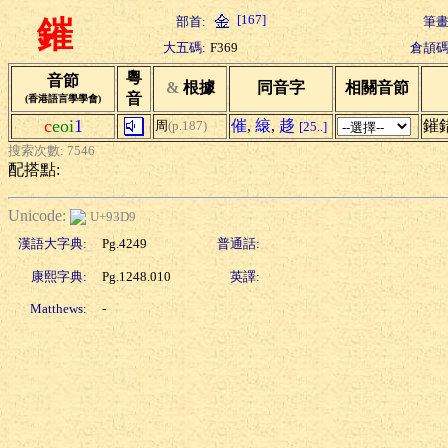
[167]
部首:
筆畫
鏙
大五碼:
F369
倉頡碼
粵
音節
&
根據
同音字
相關音節
音
(香港語言學學會)
c
eoi
1
催
,
縗
,
趍
鏙
周
(p.187)
[25..]
搜索次數: 7546
配搭點:
Unicode:
U+93D9
漢語大字典:
Pg.4249
普通話:
康熙字典:
Pg.1248.010
英譯:
Matthews:
-