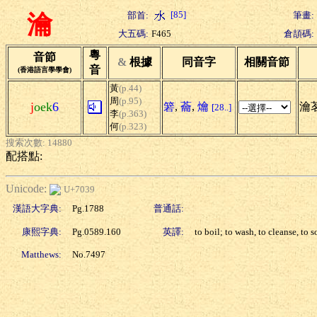
[85]
部首:
筆畫:
瀹
大五碼:
F465
倉頡碼:
粵
音節
&
根據
同音字
相關音節
音
(香港語言學學會)
黃
(p.44)
周
(p.95)
j
oek
6
箬
,
蘥
,
爚
瀹茗
[28..]
李
(p.363)
何
(p.323)
搜索次數: 14880
配搭點:
Unicode:
U+7039
漢語大字典:
Pg.1788
普通話:
康熙字典:
Pg.0589.160
英譯:
to boil; to wash, to cleanse, to 
Matthews:
No.7497