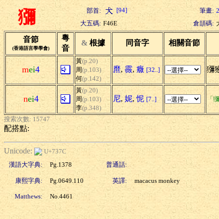
[94]
部首:
筆畫:
獼
大五碼:
F46E
倉頡碼:
粵
音節
&
根據
同音字
相關音節
音
(香港語言學學會)
黃
(p.20)
m
ei
4
爢
,
霺
,
癓
獼
周
(p.103)
[32..]
何
(p.142)
黃
(p.20)
n
ei
4
尼
,
妮
,
怩
周
(p.103)
[7..]
「獼
李
(p.348)
搜索次數: 15747
配搭點:
Unicode:
U+737C
漢語大字典:
Pg.1378
普通話:
康熙字典:
Pg.0649.110
英譯:
macacus monkey
Matthews:
No.4461