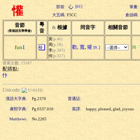
[61]
部首:
筆畫:
懽
大五碼:
F5CC
倉頡碼:
粵
音節
&
根據
同音字
相關音節
音
(香港語言學學會)
黃
(p.46)
周
(p.58)
f
un
1
歡
,
寬
,
獾
[9..]
同
李
(p.365)
何
(p.337)
搜索次數: 15187
配搭點:
忭
Unicode:
U+61FD
漢語大字典:
Pg.2370
普通話:
康熙字典:
Pg.0337.010
英譯:
happy, pleased, glad, joyous
Matthews:
No.2265