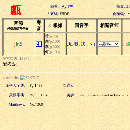
[98]
部首:
筆畫:
2
甗
大五碼:
F5DE
倉頡碼:
卜
粵
音節
&
根據
同音字
相關音節
音
(香港語言學學會)
黃
(p.26)
周
(p.106)
j
in
5
沇
,
巘
,
抁
[15..]
(1)
李
(p.360)
何
(p.193)
搜索次數: 13877
配搭點:
Unicode:
U+7517
漢語大字典:
Pg.1433
普通話:
康熙字典:
Pg.0681.040
英譯:
earthenware vessel in two parts
Matthews:
No.7369