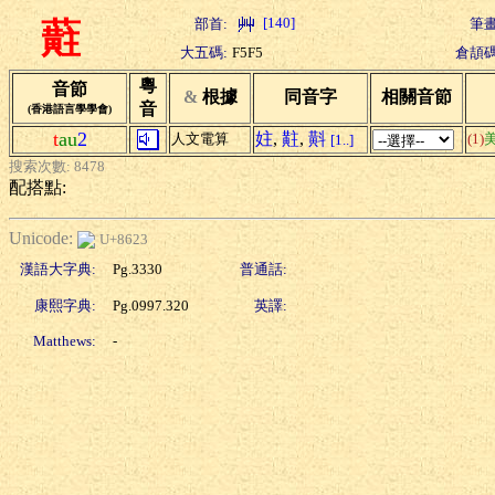
[140]
部首:
筆畫
蘣
大五碼:
F5F5
倉頡碼
粵
音節
&
根據
同音字
相關音節
音
(香港語言學學會)
t
au
2
妵
,
黈
,
斢
人文電算
(1)
[1..]
搜索次數: 8478
配搭點:
Unicode:
U+8623
漢語大字典:
Pg.3330
普通話:
康熙字典:
Pg.0997.320
英譯:
Matthews:
-