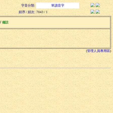
字音分類:
單讀音字
頻序 / 頻次:
7043 / 1
 /
備註
(
管理人員專用區
)