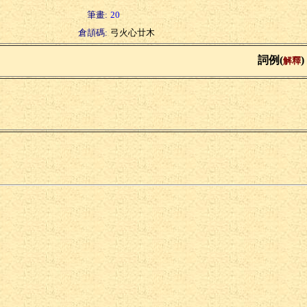
筆畫:
20
倉頡碼:
弓火心廿木
詞例(
)
解釋
名