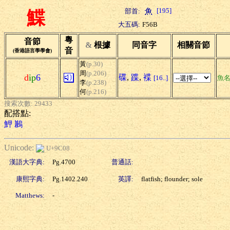
[195]
部首:
鰈
大五碼:
F56B
粵
音節
&
根據
同音字
相關音節
音
(香港語言學學會)
黃
(p.30)
周
(p.206)
d
ip
6
碟
,
蹀
,
褋
[16..]
魚
李
(p.238)
何
(p.216)
搜索次數: 29433
配搭點:
魻
鶼
Unicode:
U+9C08
漢語大字典:
Pg.4700
普通話:
康熙字典:
Pg.1402.240
英譯:
flatfish; flounder; sole
Matthews:
-