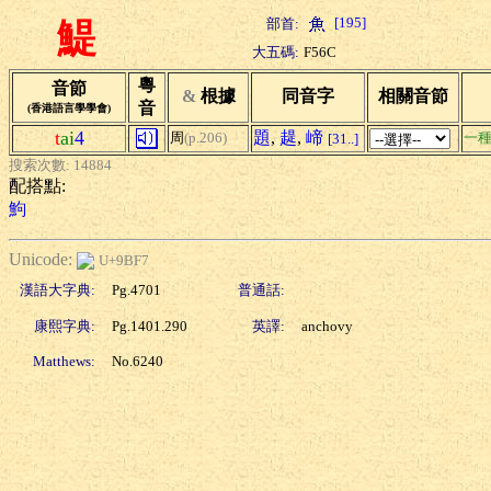
[195]
部首:
鯷
大五碼:
F56C
粵
音節
&
根據
同音字
相關音節
音
(香港語言學學會)
t
ai
4
題
,
趧
,
崹
周
(p.206)
一
[31..]
搜索次數: 14884
配搭點:
鮈
Unicode:
U+9BF7
漢語大字典:
Pg.4701
普通話:
康熙字典:
Pg.1401.290
英譯:
anchovy
Matthews:
No.6240