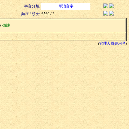
字音分類:
單讀音字
頻序 / 頻次:
6569 / 2
 /
備註
(
管理人員專用區
)