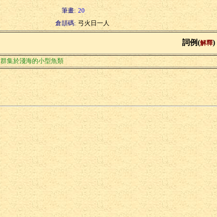
筆畫:
20
倉頡碼:
弓火日一人
詞例(
)
解釋
種群集於淺海的小型魚類