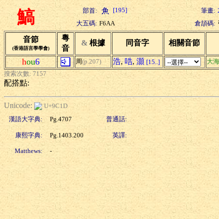
[195]
部首:
筆畫:
鰝
大五碼:
F6AA
倉頡碼:
粵
音節
&
根據
同音字
相關音節
音
(香港語言學學會)
h
ou
6
浩
,
哠
,
灝
周
(p.207)
大
[15..]
搜索次數: 7157
配搭點:
Unicode:
U+9C1D
漢語大字典:
Pg.4707
普通話:
康熙字典:
Pg.1403.200
英譯:
Matthews:
-