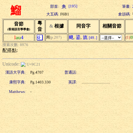
[195]
部首:
筆畫:
鰡
大五碼:
F6B1
倉頡碼:
粵
音節
&
根據
同音字
相關音節
音
(香港語言學學會)
l
au
4
飀
,
鎏
,
旒
周
(p.207)
(1)
[49..]
搜索次數: 8976
配搭點:
Unicode:
U+9C21
漢語大字典:
Pg.4707
普通話:
康熙字典:
Pg.1403.330
英譯:
................................
Matthews:
-