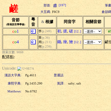
[197]
部首:
筆畫
鹺
大五碼:
F6C9
倉頡碼
粵
音節
&
根據
同音字
相關音節
音
(香港語言學學會)
c
o
1
初
,
搓
,
磋
李
(p.249)
「鹺
[12..]
黃
(p.36)
c
o
4
鋤
,
痤
,
矬
鹺使
周
(p.211)
[12..]
何
(p.259)
搜索次數: 9068
配搭點:
Unicode:
U+9E7A
漢語大字典:
Pg.4611
普通話:
康熙字典:
Pg.1435.290
英譯:
salty; salt
Matthews:
No.6792