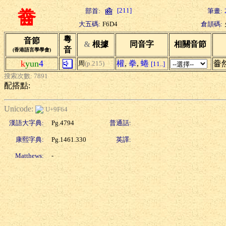
[211]
部首:
筆畫:
齤
大五碼:
F6D4
倉頡碼:
粵
音節
&
根據
同音字
相關音節
音
(香港語言學學會)
k
yun
4
權
,
拳
,
蜷
齤
周
(p.215)
[11..]
搜索次數: 7891
配搭點:
Unicode:
U+9F64
漢語大字典:
Pg.4794
普通話:
康熙字典:
Pg.1461.330
英譯:
Matthews:
-