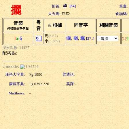
[64]
部首:
筆畫:
攦
大五碼:
F6E2
倉頡碼:
粵
音節
&
根據
同音字
相關音節
音
(香港語言學學會)
周
(p.67)
l
ai
6
蠣
,
欐
,
鱱
[27..]
(1)
李
(p.369)
搜索次數: 14427
配搭點:
Unicode:
U+6526
漢語大字典:
Pg.1990
普通話:
康熙字典:
Pg.0392.220
英譯:
Matthews:
-