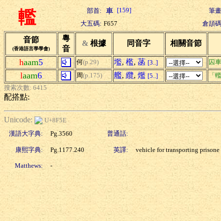
[159]
部首:
筆畫
轞
大五碼:
F657
倉頡碼
粵
音節
&
根據
同音字
相關音節
音
(香港語言學學會)
h
aam
5
壏
,
檻
,
菡
何
(p.29)
囚
[3..]
l
aam
6
艦
,
纜
,
爁
周
(p.175)
「轞
[5..]
搜索次數: 6415
配搭點:
Unicode:
U+8F5E
漢語大字典:
Pg.3560
普通話:
康熙字典:
Pg.1177.240
英譯:
vehicle for transporting prisone
Matthews:
-