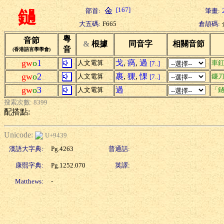
[167]
部首:
筆畫:
鐹
大五碼:
F665
倉頡碼:
粵
音節
&
根據
同音字
相關音節
音
(香港語言學學會)
gw
o
1
戈
,
瘑
,
過
人文電算
車
[7..]
gw
o
2
裹
,
猓
,
惈
人文電算
鐮
[7..]
gw
o
3
過
人文電算
「鐹
搜索次數: 8399
配搭點:
Unicode:
U+9439
漢語大字典:
Pg.4263
普通話:
康熙字典:
Pg.1252.070
英譯:
Matthews:
-