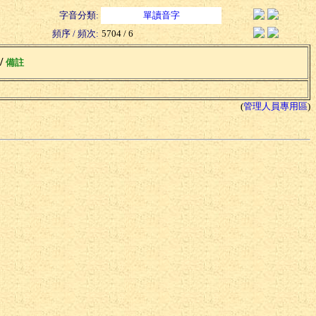
字音分類:
單讀音字
頻序 / 頻次:
5704 / 6
 /
備註
(
管理人員專用區
)