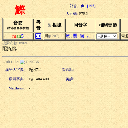
[195]
部首:
鰶
大五碼:
F7B6
粵
音節
&
根據
同音字
相關音節
音
(香港語言學學會)
m
an
5
吻
,
蠠
,
簢
青
周
(p.207)
[26..]
搜索次數: 8969
配搭點:
Unicode:
U+9C36
漢語大字典:
Pg.4711
普通話:
康熙字典:
Pg.1404.400
英譯:
Matthews:
-