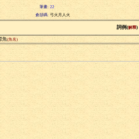
筆畫:
22
倉頡碼:
弓火月人火
詞例(
)
解釋
鰶魚
(魚名)