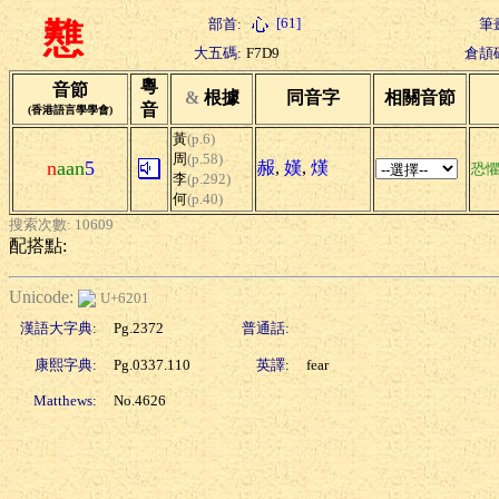
[61]
部首:
筆
戁
大五碼:
F7D9
倉頡
粵
音節
&
根據
同音字
相關音節
音
(香港語言學學會)
黃
(p.6)
周
(p.58)
n
aan
5
赧
,
嫨
,
熯
恐
李
(p.292)
何
(p.40)
搜索次數: 10609
配搭點:
Unicode:
U+6201
漢語大字典:
Pg.2372
普通話:
康熙字典:
Pg.0337.110
英譯:
fear
Matthews:
No.4626