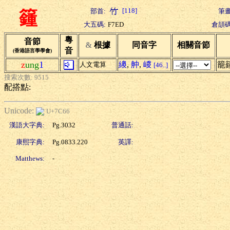
[118]
部首:
筆畫
籦
大五碼:
F7ED
倉頡碼
粵
音節
&
根據
同音字
相關音節
音
(香港語言學學會)
z
ung
1
繌
,
舯
,
嵕
籠
人文電算
[46..]
搜索次數: 9515
配搭點:
Unicode:
U+7C66
漢語大字典:
Pg.3032
普通話:
康熙字典:
Pg.0833.220
英譯:
Matthews:
-