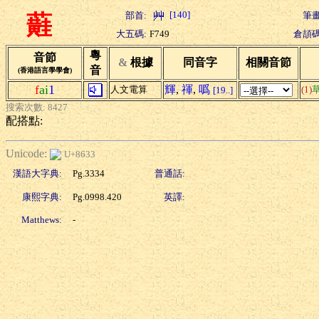
[140]
部首:
筆畫
蘳
大五碼:
F749
倉頡碼
粵
音節
&
根據
同音字
相關音節
音
(香港語言學學會)
f
ai
1
輝
,
禈
,
噅
人文電算
(1)
[19..]
搜索次數: 8427
配搭點:
Unicode:
U+8633
漢語大字典:
Pg.3334
普通話:
康熙字典:
Pg.0998.420
英譯:
Matthews:
-