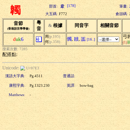
[178]
部首:
筆畫:
韣
大五碼:
F772
倉頡碼:
粵
音節
&
根據
同音字
相關音節
音
(香港語言學學會)
弓
周
(p.195)
d
uk
6
髑
,
韥
,
讟
[16..]
何
(p.358)
(1)
搜索次數: 7285
配搭點:
Unicode:
U+97E3
漢語大字典:
Pg.4511
普通話:
康熙字典:
Pg.1323.230
英譯:
bow-bag
Matthews:
-