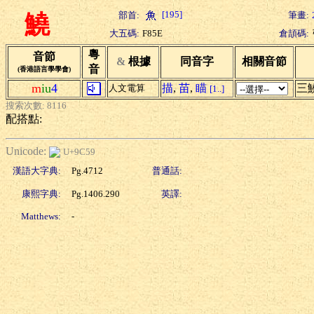
[195]
部首:
筆畫:
鱙
大五碼:
F85E
倉頡碼:
粵
音節
&
根據
同音字
相關音節
音
(香港語言學學會)
m
iu
4
描
,
苗
,
瞄
三
人文電算
[1..]
搜索次數: 8116
配搭點:
Unicode:
U+9C59
漢語大字典:
Pg.4712
普通話:
康熙字典:
Pg.1406.290
英譯:
Matthews:
-