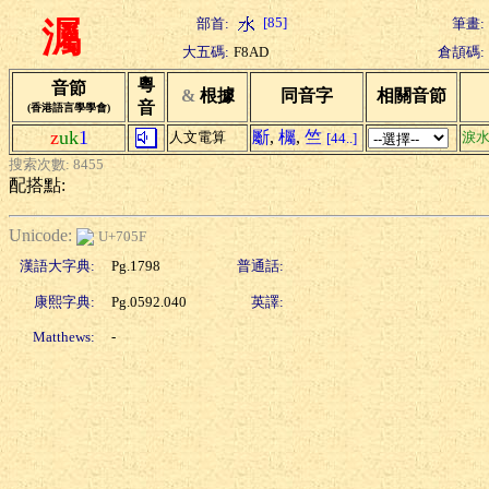
[85]
部首:
筆畫:
灟
大五碼:
F8AD
倉頡碼:
粵
音節
&
根據
同音字
相關音節
音
(香港語言學學會)
z
uk
1
斸
,
欘
,
竺
人文電算
淚
[44..]
搜索次數: 8455
配搭點:
Unicode:
U+705F
漢語大字典:
Pg.1798
普通話:
康熙字典:
Pg.0592.040
英譯:
Matthews:
-