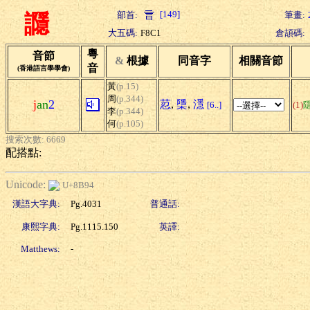
[149]
部首:
筆畫:
讔
大五碼:
F8C1
倉頡碼:
粵
音節
&
根據
同音字
相關音節
音
(香港語言學學會)
黃
(p.15)
周
(p.344)
j
an
2
荵
,
檃
,
濦
[6..]
(1)
李
(p.344)
何
(p.105)
搜索次數: 6669
配搭點:
Unicode:
U+8B94
漢語大字典:
Pg.4031
普通話:
康熙字典:
Pg.1115.150
英譯:
Matthews:
-