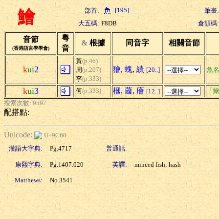
[195]
部首:
筆畫:
鱠
大五碼:
F8DB
倉頡碼:
粵
音節
&
根據
同音字
相關音節
音
(香港語言學學會)
黃
(p.46)
k
ui
2
獪
,
螝
,
繢
周
(p.207)
[20..]
魚
李
(p.333)
k
ui
3
槶
,
蔮
,
廥
何
(p.333)
「鱠
[12..]
搜索次數: 9597
配搭點:
Unicode:
U+9C60
漢語大字典:
Pg.4717
普通話:
康熙字典:
Pg.1407.020
英譯:
minced fish; hash
Matthews:
No.3541