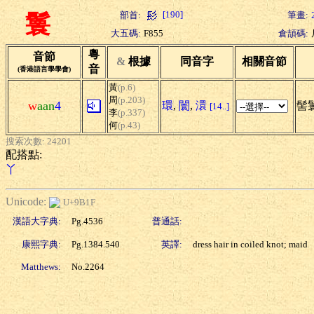
[190]
部首:
筆畫:
鬟
大五碼:
F855
倉頡碼:
粵
音節
&
根據
同音字
相關音節
音
(香港語言學學會)
黃
(p.6)
周
(p.203)
w
aan
4
環
,
闤
,
澴
髻鬟
[14..]
李
(p.337)
何
(p.43)
搜索次數: 24201
配搭點:
丫
Unicode:
U+9B1F
漢語大字典:
Pg.4536
普通話:
康熙字典:
Pg.1384.540
英譯:
dress hair in coiled knot; maid
Matthews:
No.2264