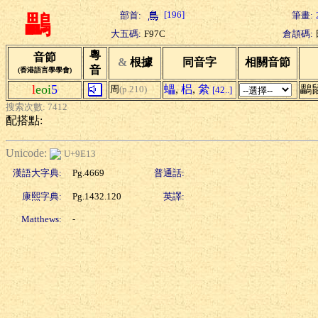
[196]
部首:
筆畫:
鸓
大五碼:
F97C
倉頡碼:
粵
音節
&
根據
同音字
相關音節
音
(香港語言學學會)
l
eoi
5
蠝
,
梠
,
絫
鸓
周
(p.210)
[42..]
搜索次數: 7412
配搭點:
Unicode:
U+9E13
漢語大字典:
Pg.4669
普通話:
康熙字典:
Pg.1432.120
英譯:
Matthews:
-