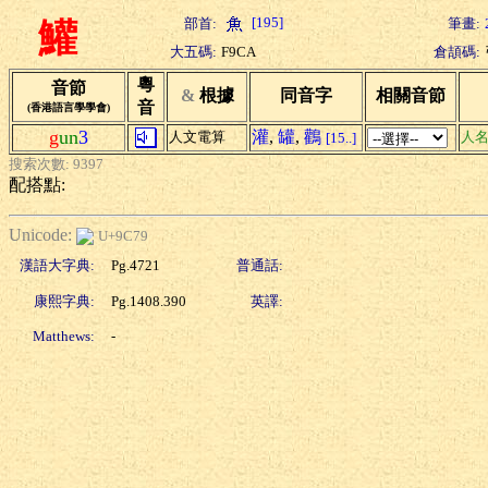
[195]
部首:
筆畫:
鱹
大五碼:
F9CA
倉頡碼:
粵
音節
&
根據
同音字
相關音節
音
(香港語言學學會)
g
un
3
灌
,
罐
,
鸛
人文電算
人
[15..]
搜索次數: 9397
配搭點:
Unicode:
U+9C79
漢語大字典:
Pg.4721
普通話:
康熙字典:
Pg.1408.390
英譯:
Matthews:
-