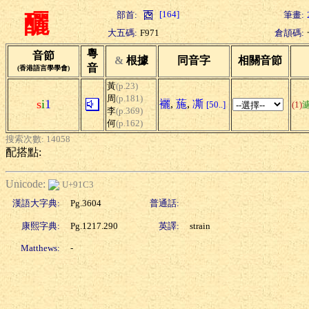
[164]
部首:
筆畫:
釃
大五碼:
F971
倉頡碼:
粵
音節
&
根據
同音字
相關音節
音
(香港語言學學會)
黃
(p.23)
周
(p.181)
s
i
1
襹
,
葹
,
凘
[50..]
(1)
李
(p.369)
何
(p.162)
搜索次數: 14058
配搭點:
Unicode:
U+91C3
漢語大字典:
Pg.3604
普通話:
康熙字典:
Pg.1217.290
英譯:
strain
Matthews:
-