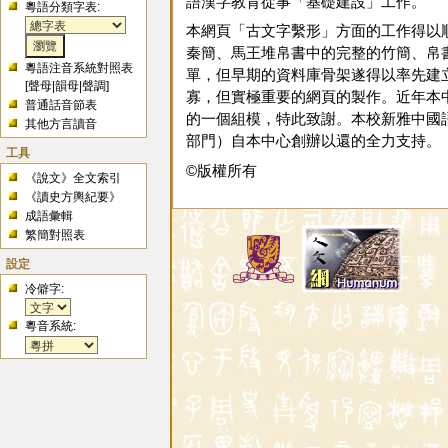
語漢字教育從事「基礎建設」工作。
粵語分類字表:
本網頁「古文字繫形」方面的工作得以
秦簡、馬王堆帛書中的完整的竹簡、帛
粵語注音系統對照表
單，但早期的資料庫骨架遂得以率先建
[
聲母
|
韻母
|
聲調
]
寡，但實極重要的網頁的製作。近年本
普通話音節表
的一個組模，特此致謝。本校新雅中國語
其他方言讀音
部門）自本中心創辦以還的全力支持。
工具
©版權所有
《說文》全文索引
《讀史方輿紀要》
成語彙輯
繁簡對照表
設定
冷僻字:
粵音系統: