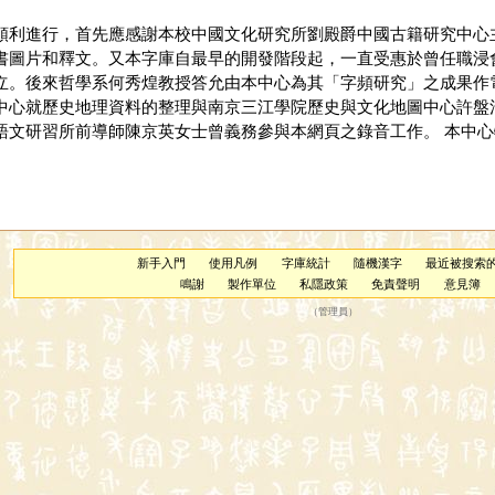
順利進行，首先應感謝本校中國文化研究所劉殿爵中國古籍研究中心
書圖片和釋文。又本字庫自最早的開發階段起，一直受惠於曾任職浸
立。後來哲學系何秀煌教授答允由本中心為其「字頻研究」之成果作
中心就歷史地理資料的整理與南京三江學院歷史與文化地圖中心許盤
文研習所前導師陳京英女士曾義務參與本網頁之錄音工作。 本中心特
新手入門
使用凡例
字庫統計
隨機漢字
最近被搜索
鳴謝
製作單位
私隱政策
免責聲明
意見簿
（
管理員
）