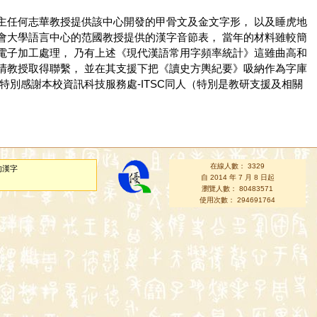
主任何志華教授提供該中心開發的甲骨文及金文字形， 以及睡虎地
會大學語言中心的范國教授提供的漢字音節表， 當年的材料雖較簡
電子加工處理， 乃有上述《現代漢語常用字頻率統計》這雖曲高和
清教授取得聯繫， 並在其支援下把《讀史方輿紀要》吸納作為字庫
別感謝本校資訊科技服務處-ITSC同人（特別是教研支援及相關
在線人數： 3329
的漢字
自 2014 年 7 月 8 日起
瀏覽人數： 80483571
使用次數： 294691764