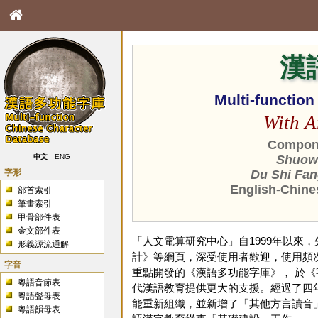
漢
Multi-functio
With A
Compone
中文
ENG
Shuowe
字形
Du Shi Fan
English-Chine
部首索引
筆畫索引
甲骨部件表
金文部件表
「人文電算研究中心」自1999年以來
形義源流通解
計》等網頁，深受使用者歡迎，使用頻次
字音
重點開發的《漢語多功能字庫》， 於
粵語音節表
代漢語教育提供更大的支援。經過了四年
粵語聲母表
能重新組織，並新增了「其他方言讀音
粵語韻母表