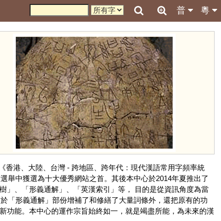
普
粵
《香港、大陸、台灣 - 跨地區、跨年代：現代漢語常用字頻率統
選舉中獲選為十大優秀網站之首。其後本中心於2014年夏推出了
樹」、「形義通解」、「英漢索引」等， 目的是從資訊角度為當
 除於「形義通解」部份增補了和修繕了大量詞條外，還把原有的功
等新功能。本中心的運作宗旨始終如一，就是竭盡所能，為未來的漢