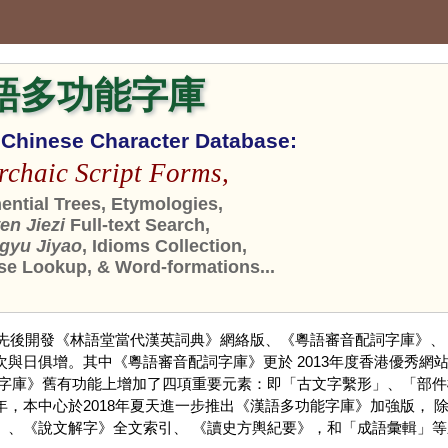
語多功能字庫
n Chinese Character Database:
rchaic Script Forms,
ntial Trees, Etymologies,
n Jiezi
Full-text Search,
gyu Jiyao
, Idioms Collection,
se Lookup, & Word-formations...
，先後開發《林語堂當代漢英詞典》網絡版、《粵語審音配詞字庫》、
與日俱增。其中《粵語審音配詞字庫》更於 2013年度香港優秀網站
《字庫》舊有功能上增加了四項重要元素：即「古文字繫形」、「部件
，本中心於2018年夏天進一步推出《漢語多功能字庫》加強版，
」、《說文解字》全文索引、 《讀史方輿紀要》，和「成語彙輯」