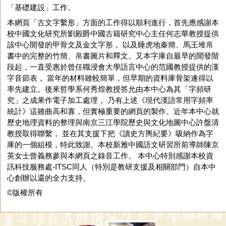
「基礎建設」工作。
本網頁「古文字繫形」方面的工作得以順利進行，首先應感謝本
校中國文化研究所劉殿爵中國古籍研究中心主任何志華教授提供
該中心開發的甲骨文及金文字形， 以及睡虎地秦簡、馬王堆帛
書中的完整的竹簡、帛書圖片和釋文。又本字庫自最早的開發階
段起，一直受惠於曾任職浸會大學語言中心的范國教授提供的漢
字音節表， 當年的材料雖較簡單，但早期的資料庫骨架遂得以
率先建立。後來哲學系何秀煌教授答允由本中心為其「字頻研
究」之成果作電子加工處理， 乃有上述《現代漢語常用字頻率
統計》這雖曲高和寡，但實極重要的網頁的製作。近年本中心就
歷史地理資料的整理與南京三江學院歷史與文化地圖中心許盤清
教授取得聯繫， 並在其支援下把《讀史方輿紀要》吸納作為字
庫的一個組模，特此致謝。本校新雅中國語文研習所前導師陳京
英女士曾義務參與本網頁之錄音工作。 本中心特別感謝本校資
訊科技服務處-ITSC同人（特別是教研支援及相關部門）自本中
心創辦以還的全力支持。
©版權所有