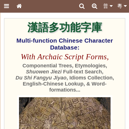
普
粵
漢語多功能字庫
Multi-function Chinese Character
Database:
With Archaic Script Forms,
Componential Trees, Etymologies,
Shuowen Jiezi
Full-text Search,
Du Shi Fangyu Jiyao
, Idioms Collection,
English-Chinese Lookup, & Word-
formations...