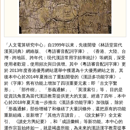
「人文電算研究中心」自1999年以來，先後開發《林語堂當代
漢英詞典》網絡版、《粵語審音配詞字庫》、《香港、大陸、台
灣 - 跨地區、跨年代：現代漢語常用字頻率統計》等網頁，深受
使用者歡迎，使用頻次與日俱增。其中《粵語審音配詞字庫》更
於 2013年度香港優秀網站選舉中獲選為十大優秀網站之首。其
後本中心於2014年夏推出了重點開發的《漢語多功能字庫》，
於《字庫》舊有功能上增加了四項重要元素：即「古文字繫
形」、「部件樹」、「形義通解」、「英漢索引」等， 目的是
從資訊角度為當代漢語教育提供更大的支援。經過了四年，本中
心於2018年夏天進一步推出《漢語多功能字庫》加強版， 除於
「形義通解」部份增補了和修繕了大量詞條外，還把原有的功能
重新組織，並新增了「其他方言讀音」、《說文解字》全文索
引、 《讀史方輿紀要》，和「成語彙輯」等新功能。本中心的
運作宗旨始終如一，就是竭盡所能，為未來的漢語漢字教育從事