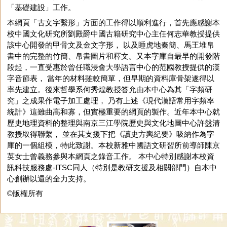
「基礎建設」工作。
本網頁「古文字繫形」方面的工作得以順利進行，首先應感謝本
校中國文化研究所劉殿爵中國古籍研究中心主任何志華教授提供
該中心開發的甲骨文及金文字形， 以及睡虎地秦簡、馬王堆帛
書中的完整的竹簡、帛書圖片和釋文。又本字庫自最早的開發階
段起，一直受惠於曾任職浸會大學語言中心的范國教授提供的漢
字音節表， 當年的材料雖較簡單，但早期的資料庫骨架遂得以
率先建立。後來哲學系何秀煌教授答允由本中心為其「字頻研
究」之成果作電子加工處理， 乃有上述《現代漢語常用字頻率
統計》這雖曲高和寡，但實極重要的網頁的製作。近年本中心就
歷史地理資料的整理與南京三江學院歷史與文化地圖中心許盤清
教授取得聯繫， 並在其支援下把《讀史方輿紀要》吸納作為字
庫的一個組模，特此致謝。本校新雅中國語文研習所前導師陳京
英女士曾義務參與本網頁之錄音工作。 本中心特別感謝本校資
訊科技服務處-ITSC同人（特別是教研支援及相關部門）自本中
心創辦以還的全力支持。
©版權所有