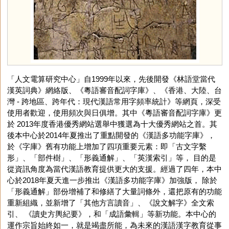
「人文電算研究中心」自1999年以來，先後開發《林語堂當代
漢英詞典》網絡版、《粵語審音配詞字庫》、《香港、大陸、台
灣 - 跨地區、跨年代：現代漢語常用字頻率統計》等網頁，深受
使用者歡迎，使用頻次與日俱增。其中《粵語審音配詞字庫》更
於 2013年度香港優秀網站選舉中獲選為十大優秀網站之首。其
後本中心於2014年夏推出了重點開發的《漢語多功能字庫》，
於《字庫》舊有功能上增加了四項重要元素：即「古文字繫
形」、「部件樹」、「形義通解」、「英漢索引」等， 目的是
從資訊角度為當代漢語教育提供更大的支援。經過了四年，本中
心於2018年夏天進一步推出《漢語多功能字庫》加強版， 除於
「形義通解」部份增補了和修繕了大量詞條外，還把原有的功能
重新組織，並新增了「其他方言讀音」、《說文解字》全文索
引、 《讀史方輿紀要》，和「成語彙輯」等新功能。本中心的
運作宗旨始終如一，就是竭盡所能，為未來的漢語漢字教育從事