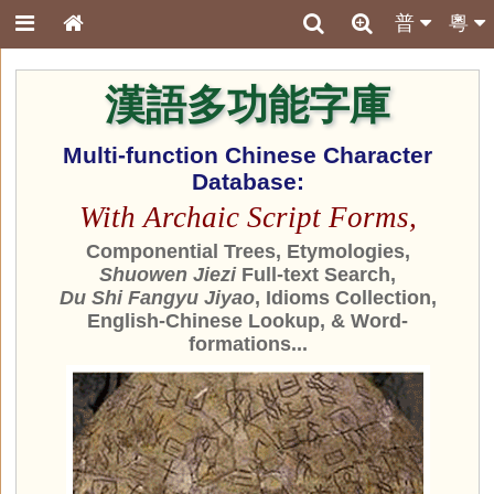
普
粵
漢語多功能字庫
Multi-function Chinese Character
Database:
With Archaic Script Forms,
Componential Trees, Etymologies,
Shuowen Jiezi
Full-text Search,
Du Shi Fangyu Jiyao
, Idioms Collection,
English-Chinese Lookup, & Word-
formations...