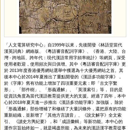
「人文電算研究中心」自1999年以來，先後開發《林語堂當代
漢英詞典》網絡版、《粵語審音配詞字庫》、《香港、大陸、台
灣 - 跨地區、跨年代：現代漢語常用字頻率統計》等網頁，深受
使用者歡迎，使用頻次與日俱增。其中《粵語審音配詞字庫》更
於 2013年度香港優秀網站選舉中獲選為十大優秀網站之首。其
後本中心於2014年夏推出了重點開發的《漢語多功能字庫》，
於《字庫》舊有功能上增加了四項重要元素：即「古文字繫
形」、「部件樹」、「形義通解」、「英漢索引」等， 目的是
從資訊角度為當代漢語教育提供更大的支援。經過了四年，本中
心於2018年夏天進一步推出《漢語多功能字庫》加強版， 除於
「形義通解」部份增補了和修繕了大量詞條外，還把原有的功能
重新組織，並新增了「其他方言讀音」、《說文解字》全文索
引、 《讀史方輿紀要》，和「成語彙輯」等新功能。本中心的
運作宗旨始終如一，就是竭盡所能，為未來的漢語漢字教育從事