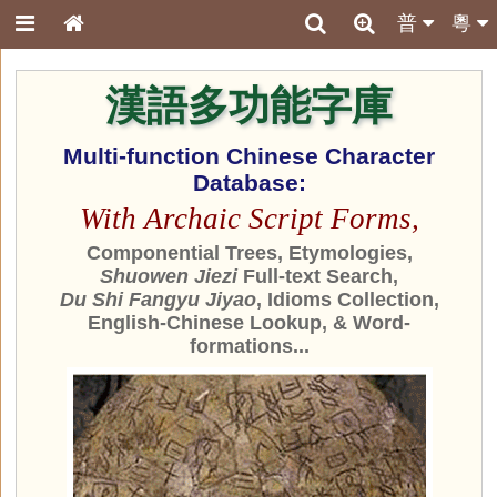
普
粵
漢語多功能字庫
Multi-function Chinese Character
Database:
With Archaic Script Forms,
Componential Trees, Etymologies,
Shuowen Jiezi
Full-text Search,
Du Shi Fangyu Jiyao
, Idioms Collection,
English-Chinese Lookup, & Word-
formations...