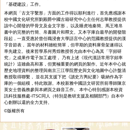
「基礎建設」工作。
本網頁「古文字繫形」方面的工作得以順利進行，首先應感謝本
校中國文化研究所劉殿爵中國古籍研究中心主任何志華教授提供
該中心開發的甲骨文及金文字形， 以及睡虎地秦簡、馬王堆帛
書中的完整的竹簡、帛書圖片和釋文。又本字庫自最早的開發階
段起，一直受惠於曾任職浸會大學語言中心的范國教授提供的漢
字音節表， 當年的材料雖較簡單，但早期的資料庫骨架遂得以
率先建立。後來哲學系何秀煌教授答允由本中心為其「字頻研
究」之成果作電子加工處理， 乃有上述《現代漢語常用字頻率
統計》這雖曲高和寡，但實極重要的網頁的製作。近年本中心就
歷史地理資料的整理與南京三江學院歷史與文化地圖中心許盤清
教授取得聯繫， 並在其支援下把《讀史方輿紀要》吸納作為字
庫的一個組模，特此致謝。本校新雅中國語文研習所前導師陳京
英女士曾義務參與本網頁之錄音工作。 本中心特別感謝本校資
訊科技服務處-ITSC同人（特別是教研支援及相關部門）自本中
心創辦以還的全力支持。
©版權所有